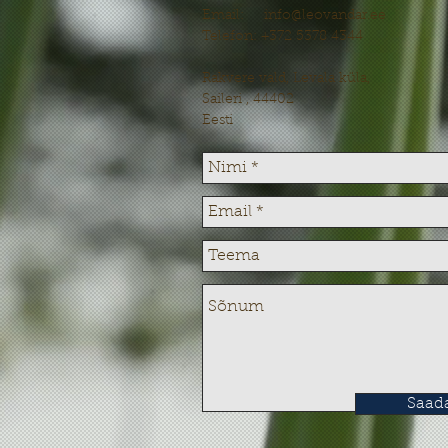
Email:
info@leovandar.ee
Telefon: +372 5378 4344
Rakvere vald, Levala küla,
Saileri , 44402
Eesti
Saad