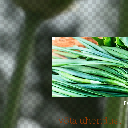
E
Võta ühendust