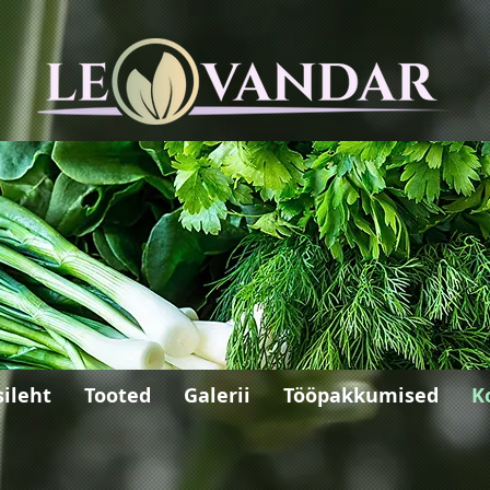
sileht
Tooted
Galerii
Tööpakkumised
K